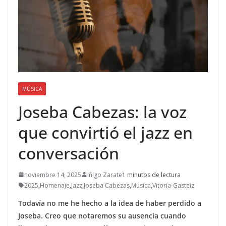
MÚSICA
Joseba Cabezas: la voz
que convirtió el jazz en
conversación
noviembre 14, 2025
Iñigo Zarate
1 minutos de lectura
2025
,
Homenaje
,
Jazz
,
Joseba Cabezas
,
Música
,
Vitoria-Gasteiz
Todavía no me he hecho a la idea de haber perdido a
Joseba. Creo que notaremos su ausencia cuando