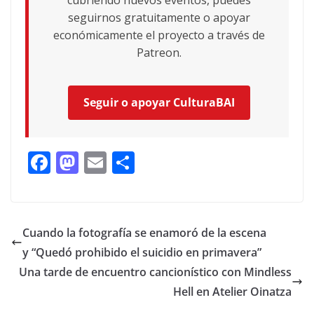
seguirnos gratuitamente o apoyar
económicamente el proyecto a través de
Patreon.
Seguir o apoyar CulturaBAI
F
M
E
C
ac
as
m
o
e
to
ai
m
b
d
l
p
Cuando la fotografía se enamoró de la escena
o
o
ar
y “Quedó prohibido el suicidio en primavera”
o
n
ti
Una tarde de encuentro cancionístico con Mindless
k
r
Hell en Atelier Oinatza