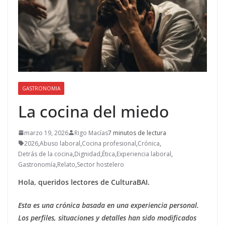
GASTRONOMIA
La cocina del miedo
marzo 19, 2026
Rigo Macías
7 minutos de lectura
2026
,
Abuso laboral
,
Cocina profesional
,
Crónica
,
Detrás de la cocina
,
Dignidad
,
Ética
,
Experiencia laboral
,
Gastronomía
,
Relato
,
Sector hostelero
Hola, queridos lectores de CulturaBAI.
Esta es una crónica basada en una experiencia personal.
Los perfiles, situaciones y detalles han sido modificados