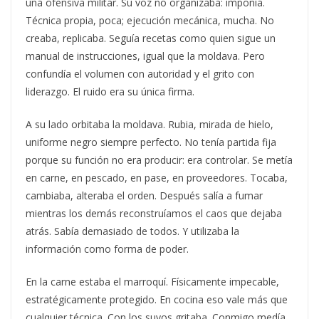
una ofensiva militar. Su voz no organizaba: imponía.
Técnica propia, poca; ejecución mecánica, mucha. No
creaba, replicaba. Seguía recetas como quien sigue un
manual de instrucciones, igual que la moldava. Pero
confundía el volumen con autoridad y el grito con
liderazgo. El ruido era su única firma.
A su lado orbitaba la moldava. Rubia, mirada de hielo,
uniforme negro siempre perfecto. No tenía partida fija
porque su función no era producir: era controlar. Se metía
en carne, en pescado, en pase, en proveedores. Tocaba,
cambiaba, alteraba el orden. Después salía a fumar
mientras los demás reconstruíamos el caos que dejaba
atrás. Sabía demasiado de todos. Y utilizaba la
información como forma de poder.
En la carne estaba el marroquí. Físicamente impecable,
estratégicamente protegido. En cocina eso vale más que
cualquier técnica. Con los suyos gritaba. Conmigo medía