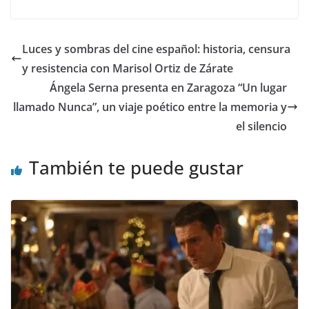
ac
as
m
o
e
to
ai
m
b
d
l
p
Luces y sombras del cine español: historia, censura
o
o
ar
y resistencia con Marisol Ortiz de Zárate
o
n
ti
Ángela Serna presenta en Zaragoza “Un lugar
k
r
llamado Nunca”, un viaje poético entre la memoria y
el silencio
También te puede gustar