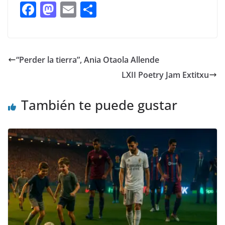
F
M
E
C
ac
as
m
o
e
to
ai
m
b
d
l
p
“Perder la tierra”, Ania Otaola Allende
o
o
ar
LXII Poetry Jam Extitxu
o
n
ti
k
r
También te puede gustar