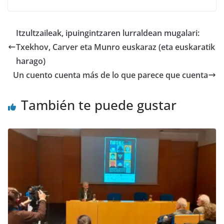
e
to
ai
m
b
d
l
p
Itzultzaileak, ipuingintzaren lurraldean mugalari:
o
o
ar
Txekhov, Carver eta Munro euskaraz (eta euskaratik
o
n
ti
harago)
k
r
Un cuento cuenta más de lo que parece que cuenta
También te puede gustar