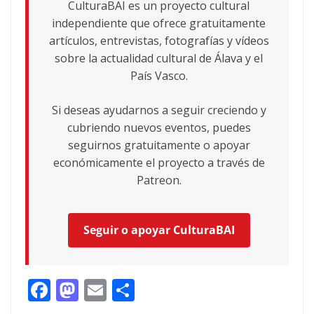
CulturaBAI es un proyecto cultural
independiente que ofrece gratuitamente
artículos, entrevistas, fotografías y vídeos
sobre la actualidad cultural de Álava y el
País Vasco.
Si deseas ayudarnos a seguir creciendo y
cubriendo nuevos eventos, puedes
seguirnos gratuitamente o apoyar
económicamente el proyecto a través de
Patreon.
Seguir o apoyar CulturaBAI
F
M
E
C
ac
as
m
o