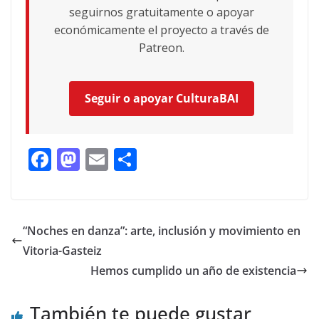
seguirnos gratuitamente o apoyar
económicamente el proyecto a través de
Patreon.
Seguir o apoyar CulturaBAI
F
M
E
C
ac
as
m
o
e
to
ai
m
b
d
l
p
“Noches en danza”: arte, inclusión y movimiento en
o
o
ar
Vitoria-Gasteiz
o
n
ti
Hemos cumplido un año de existencia
k
r
También te puede gustar