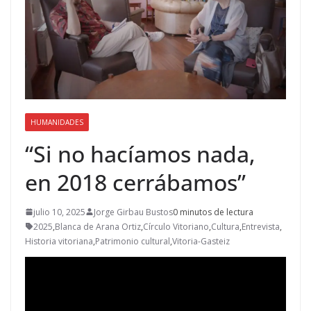
HUMANIDADES
“Si no hacíamos nada,
en 2018 cerrábamos”
julio 10, 2025
Jorge Girbau Bustos
0 minutos de lectura
2025
,
Blanca de Arana Ortiz
,
Círculo Vitoriano
,
Cultura
,
Entrevista
,
Historia vitoriana
,
Patrimonio cultural
,
Vitoria-Gasteiz