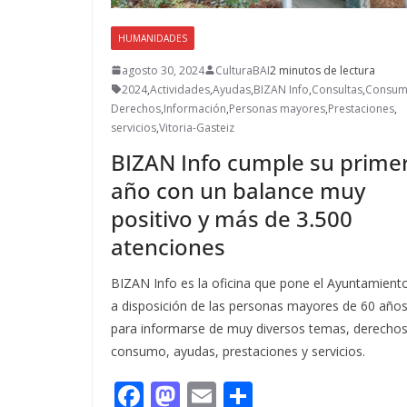
HUMANIDADES
agosto 30, 2024
CulturaBAI
2 minutos de lectura
2024
,
Actividades
,
Ayudas
,
BIZAN Info
,
Consultas
,
Consu
Derechos
,
Información
,
Personas mayores
,
Prestaciones
,
servicios
,
Vitoria-Gasteiz
BIZAN Info cumple su prime
año con un balance muy
positivo y más de 3.500
atenciones
BIZAN Info es la oficina que pone el Ayuntamient
a disposición de las personas mayores de 60 año
para informarse de muy diversos temas, derechos
consumo, ayudas, prestaciones y servicios.
F
M
E
C