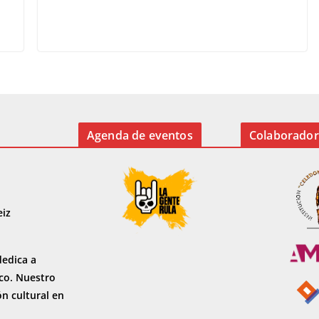
o
o
ar
o
n
ti
k
r
Agenda de eventos
Colaborador
eiz
dedica a
sco. Nuestro
ón cultural en