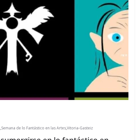
a
,
Semana de lo Fantástico en las Artes
,
Vitoria-Gasteiz
 sumergirse en lo fantástico en