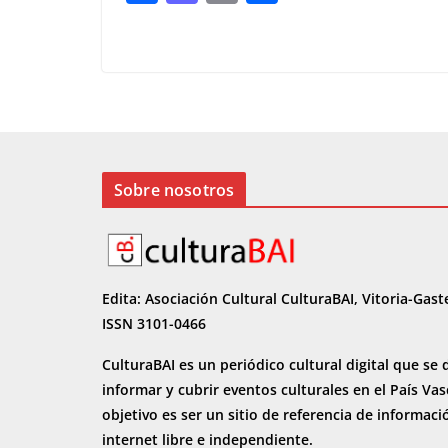
ac
as
m
o
e
to
ai
m
b
d
l
p
o
o
ar
o
n
ti
k
r
Sobre nosotros
Edita: Asociación Cultural CulturaBAI, Vitoria-Gast
ISSN 3101-0466
CulturaBAI es un periódico cultural digital que se 
informar y cubrir eventos culturales en el País Va
objetivo es ser un sitio de referencia de informaci
internet
libre e independiente.