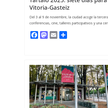
Vitoria-Gasteiz
Del 3 al 9 de noviembre, la ciudad acoge la tercer
conferencias, cine, talleres participativos y una 
F
M
E
C
ac
as
m
o
e
to
ai
m
b
d
l
p
o
o
ar
o
n
ti
k
r