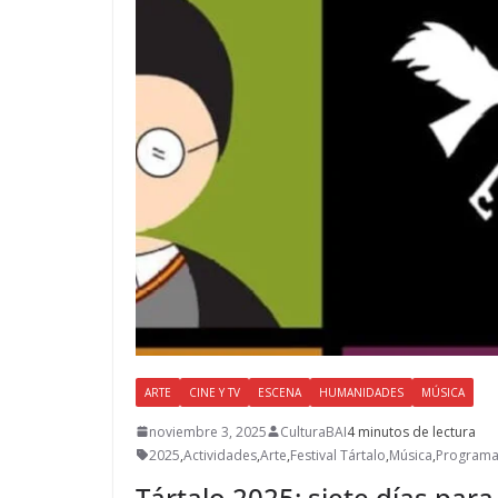
ARTE
CINE Y TV
ESCENA
HUMANIDADES
MÚSICA
noviembre 3, 2025
CulturaBAI
4 minutos de lectura
2025
,
Actividades
,
Arte
,
Festival Tártalo
,
Música
,
Program
Tártalo 2025: siete días para