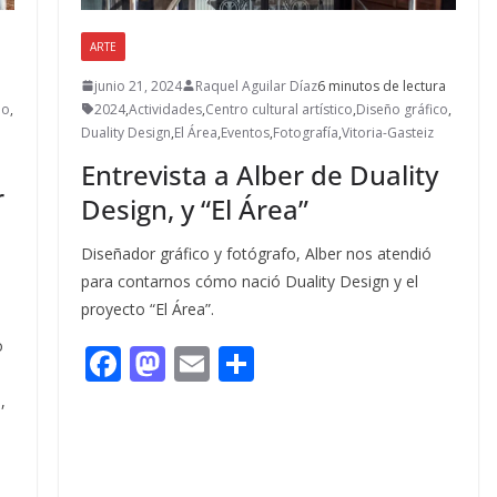
ARTE
junio 21, 2024
Raquel Aguilar Díaz
6 minutos de lectura
mo
,
2024
,
Actividades
,
Centro cultural artístico
,
Diseño gráfico
,
Duality Design
,
El Área
,
Eventos
,
Fotografía
,
Vitoria-Gasteiz
Entrevista a Alber de Duality
r
Design, y “El Área”
Diseñador gráfico y fotógrafo, Alber nos atendió
para contarnos cómo nació Duality Design y el
proyecto “El Área”.
o
F
M
E
C
s
ac
as
m
o
,
e
to
ai
m
b
d
l
p