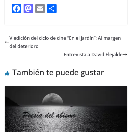
F
M
E
C
ac
as
m
o
e
to
ai
m
b
d
l
p
V edición del ciclo de cine “En el jardín”: Al margen
o
o
ar
del deterioro
o
n
ti
Entrevista a David Elejalde
k
r
También te puede gustar