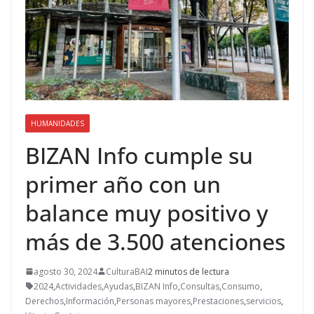
HUMANIDADES
BIZAN Info cumple su
primer año con un
balance muy positivo y
más de 3.500 atenciones
agosto 30, 2024
CulturaBAI
2 minutos de lectura
2024
,
Actividades
,
Ayudas
,
BIZAN Info
,
Consultas
,
Consumo
,
Derechos
,
Información
,
Personas mayores
,
Prestaciones
,
servicios
,