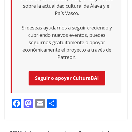
sobre la actualidad cultural de Álava y el
País Vasco.
Si deseas ayudarnos a seguir creciendo y
cubriendo nuevos eventos, puedes
seguirnos gratuitamente o apoyar
económicamente el proyecto a través de
Patreon.
Seguir o apoyar CulturaBAI
F
M
E
C
ac
as
m
o
e
to
ai
m
b
d
l
p