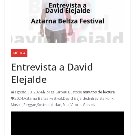
MÚSICA
Entrevista a David
Elejalde
agosto 30, 2024
Jorge Girbau Bustos
0 minutos de lectura
2024
,
Aztarna Beltza Festival
,
David Elejalde
,
Entrevista
,
Funk
,
Música
,
Reggae
,
Sostenibilidad
,
Soul
,
Vitoria-Gasteiz