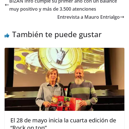
BIZAN Info cumple su primer año con un balance
o
o
ar
muy positivo y más de 3.500 atenciones
o
n
ti
Entrevista a Mauro Entrialgo
k
r
También te puede gustar
El 28 de mayo inicia la cuarta edición de
“Rock on top”