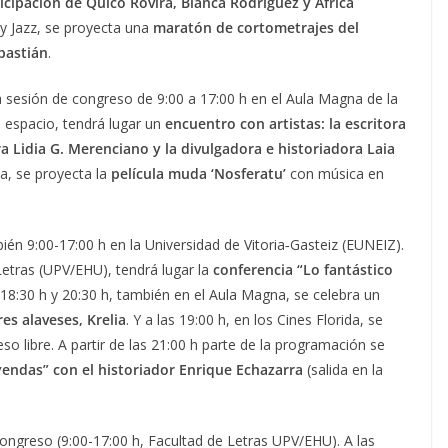
ticipación de Quico Rovira, Blanca Rodríguez y África
mmy Jazz, se proyecta una
maratón de cortometrajes del
ebastián
.
sesión de congreso de 9:00 a 17:00 h en el Aula Magna de la
 espacio, tendrá lugar un
encuentro con artistas: la escritora
ra Lidia G. Merenciano y la divulgadora e historiadora Laia
ida, se proyecta la
película muda ‘Nosferatu’
con música en
én 9:00-17:00 h en la Universidad de Vitoria‑Gasteiz (EUNEIZ).
Letras (UPV/EHU), tendrá lugar la
conferencia “Lo fantástico
s 18:30 h y 20:30 h, también en el Aula Magna, se celebra un
es alaveses, Krelia
. Y a las 19:00 h, en los Cines Florida, se
eso libre. A partir de las 21:00 h parte de la programación se
yendas” con el historiador Enrique Echazarra
(salida en la
ongreso (9:00-17:00 h, Facultad de Letras UPV/EHU). A las