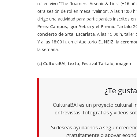
rol en vivo “The Roamers: Arsenic & Lies” (+16 año
otra sesión de rol en mesa “Valinor”. A las 11:00 
dirige una actividad para participantes inscritos en 
Pérez Campos, Igor Yebra y el Premio Tártalo 2
concierto de Srta. Escarlata
. A las 15:00 h, tall
Y a las 18:00 h, en el Auditorio EUNEIZ, la
ceremon
la semana.
(c) CulturaBAI, texto; Festival Tártalo, imagen
¿Te gusta
CulturaBAI es un proyecto cultural i
entrevistas, fotografías y vídeos sob
Si deseas ayudarnos a seguir crecie
gratuitamente o apoyar económ