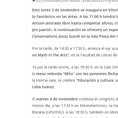
2025
,
Actividades
,
Arte
,
Festival Tártalo
,
Música
,
Program
Este lunes 3 de noviembre se inaugura en Vitori
lo Fantástico en las Artes. A las 11:00 h tendrá
Artium (entrada libre hasta completar aforo), co
Jon Juaristi. A continuación se ofrecerá un esp
Conservatorio Jesús Guridi en la Sala Plaza de
Por la tarde, de 14:30 a 17:30 h, arranca el eje aca
on Myth in the Arts”
, en la Facultad de Letras d
Ya por la tarde-noche, a las 18:30 h, en la Sala 
la
mesa redonda “Mito” con los ponentes Richa
la misma sala, se celebra
“Educación y cultura: un
Lidia Suárez
.
El
martes 4 de noviembre
continúa el congreso de
mismo día, a las 17:30 h en Montehermoso, se ha 
literaria (UPV/EHU). A las 18:30 h, también en M