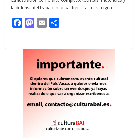
la defensa del trabajo manual frente a la era digital.
F
M
E
C
ac
as
m
o
e
to
ai
m
b
d
l
p
o
o
ar
o
n
ti
k
r