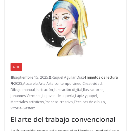
ARTE
septiembre 15, 2025
Raquel Aguilar Díaz
4 minutos de lectura
2025
,
Acuarela
,
Arte
,
Arte contemporáneo
,
Creatividad
,
Dibujo manual
,
Ilustración
,
Ilustración digital
,
Ilustradores
,
Johannes Vermeer
,
La joven de la perla
,
Lápiz y papel
,
Materiales artísticos
,
Proceso creativo
,
Técnicas de dibujo
,
Vitoria-Gasteiz
El arte del trabajo convencional
La ilustración como arte completo: técnicas, materiales y