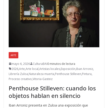
ARTE
mayo 6, 2026
CulturaBAI
0 minutos de lectura
2026
,
Arte
,
Arte local
,
Artistas locales
,
Exposición
,
Iban Arroniz
,
Librería Zuloa
,
Naturaleza muerta
,
Penthouse Stilleven
,
Pintura
,
Proceso creativo
,
Vitoria-Gasteiz
Penthouse Stilleven: cuando los
objetos hablan en silencio
Iban Arroniz presenta en Zuloa una exposición que