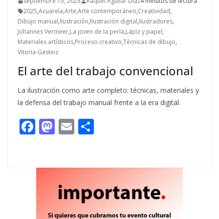
septiembre 15, 2025
Raquel Aguilar Díaz
4 minutos de lectura
2025
,
Acuarela
,
Arte
,
Arte contemporáneo
,
Creatividad
,
Dibujo manual
,
Ilustración
,
Ilustración digital
,
Ilustradores
,
Johannes Vermeer
,
La joven de la perla
,
Lápiz y papel
,
Materiales artísticos
,
Proceso creativo
,
Técnicas de dibujo
,
Vitoria-Gasteiz
El arte del trabajo convencional
La ilustración como arte completo: técnicas, materiales y
la defensa del trabajo manual frente a la era digital.
F
M
E
C
ac
as
m
o
e
to
ai
m
b
d
l
p
o
o
ar
o
n
ti