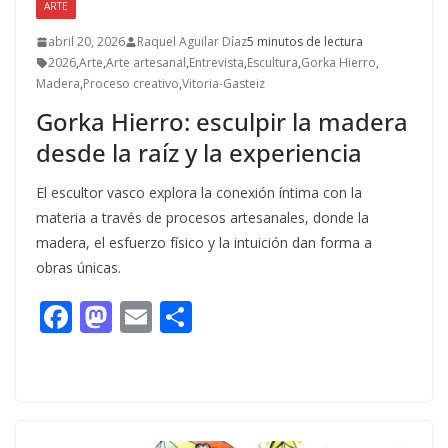
ARTE
abril 20, 2026
Raquel Aguilar Díaz
5 minutos de lectura
2026
,
Arte
,
Arte artesanal
,
Entrevista
,
Escultura
,
Gorka Hierro
,
Madera
,
Proceso creativo
,
Vitoria-Gasteiz
Gorka Hierro: esculpir la madera
desde la raíz y la experiencia
El escultor vasco explora la conexión íntima con la
materia a través de procesos artesanales, donde la
madera, el esfuerzo físico y la intuición dan forma a
obras únicas.
F
M
E
C
ac
as
m
o
e
to
ai
m
b
d
l
p
o
o
ar