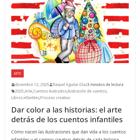
o
n
ti
k
r
ARTE
diciembre 12, 2025
Raquel Aguilar Díaz
3 minutos de lectura
2025
,
Arte
,
Cuentos ilustrados
,
Ilustración de cuentos
,
Libros infantiles
,
Proceso creativo
Dar color a las historias: el arte
detrás de los cuentos infantiles
Cómo nacen las ilustraciones que dan vida a los cuentos
infantiles y el camino creativo detrás de cada historia.