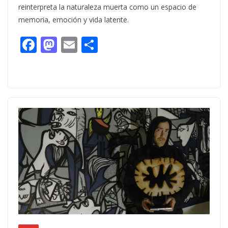
reinterpreta la naturaleza muerta como un espacio de
memoria, emoción y vida latente.
F
M
E
C
ac
as
m
o
e
to
ai
m
b
d
l
p
o
o
ar
o
n
ti
k
r