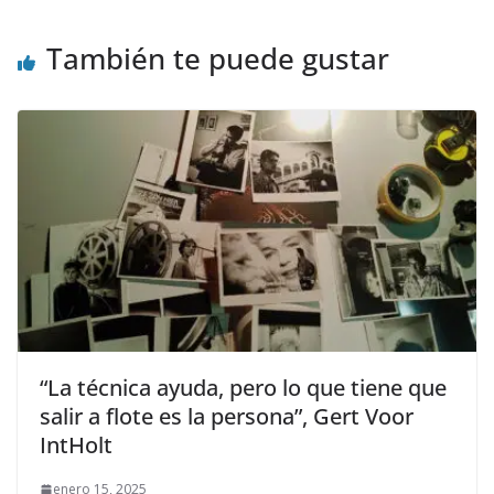
k
r
También te puede gustar
“La técnica ayuda, pero lo que tiene que
salir a flote es la persona”, Gert Voor
IntHolt
enero 15, 2025