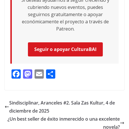
Si deseas ayudarnos a seguir creciendo y
cubriendo nuevos eventos, puedes
seguirnos gratuitamente o apoyar
económicamente el proyecto a través de
Patreon.
Seguir o apoyar CulturaBAI
F
M
E
C
ac
as
m
o
e
to
ai
m
b
d
l
p
Sindisciplinar, Aranceles #2. Sala Zas Kultur, 4 de
o
o
ar
diciembre de 2025
o
n
ti
¿Un best seller de éxito inmerecido o una excelente
novela?