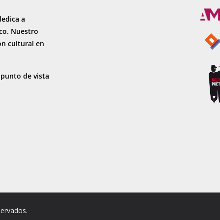
dedica a
sco. Nuestro
ón cultural en
 punto de vista
servados.