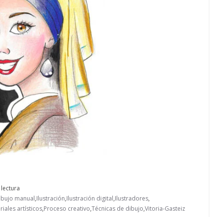
 lectura
ibujo manual
,
Ilustración
,
Ilustración digital
,
Ilustradores
,
riales artísticos
,
Proceso creativo
,
Técnicas de dibujo
,
Vitoria-Gasteiz