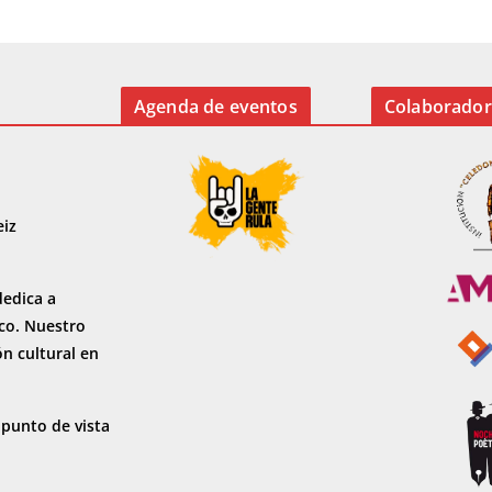
o
o
ar
o
n
ti
k
r
Agenda de eventos
Colaborador
eiz
dedica a
sco. Nuestro
ón cultural en
 punto de vista