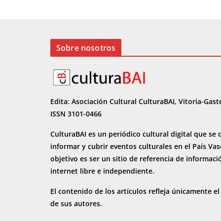
o
n
ti
k
r
Sobre nosotros
Edita: Asociación Cultural CulturaBAI, Vitoria-Gast
ISSN 3101-0466
CulturaBAI es un periódico cultural digital que se 
informar y cubrir eventos culturales en el País Va
objetivo es ser un sitio de referencia de informaci
internet
libre e independiente.
El contenido de los artículos refleja únicamente el
de sus autores.