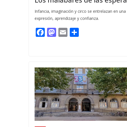
Infancia, imaginación y circo se entrelazan en una
expresión, aprendizaje y confianza.
F
M
E
C
ac
as
m
o
e
to
ai
m
b
d
l
p
o
o
ar
o
n
ti
k
r