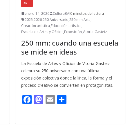
ARTE
enero 14, 2026
CulturaBAI
0 minutos de lectura
2025
,
2026
,
250 Aniversario
,
250 mm
,
Arte
,
Creación artística
,
Educación artística
,
Escuela de Artes y Oficios
,
Exposición
,
Vitoria-Gasteiz
250 mm: cuando una escuela
se mide en ideas
La Escuela de Artes y Oficios de Vitoria-Gasteiz
celebra su 250 aniversario con una última
exposición colectiva donde la línea, la forma y el
proceso creativo se convierten en protagonistas.
F
M
E
C
ac
as
m
o
e
to
ai
m
b
d
l
p