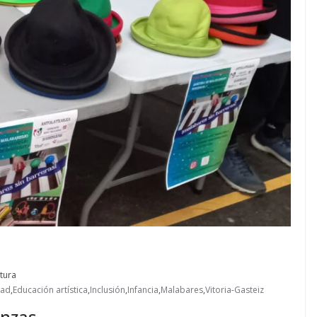
tura
dad
,
Educación artística
,
Inclusión
,
Infancia
,
Malabares
,
Vitoria-Gasteiz
anzas