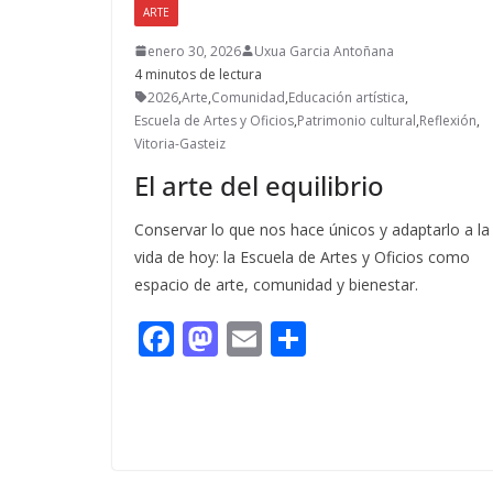
ARTE
enero 30, 2026
Uxua Garcia Antoñana
4 minutos de lectura
2026
,
Arte
,
Comunidad
,
Educación artística
,
Escuela de Artes y Oficios
,
Patrimonio cultural
,
Reflexión
,
Vitoria-Gasteiz
El arte del equilibrio
Conservar lo que nos hace únicos y adaptarlo a la
vida de hoy: la Escuela de Artes y Oficios como
espacio de arte, comunidad y bienestar.
F
M
E
C
ac
as
m
o
e
to
ai
m
b
d
l
p
o
o
ar