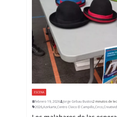
ESCENA
febrero 19, 2026
Jorge Girbau Bustos
2 minutos de lec
2026
,
Azirkarte
,
Centro Cívico El Campillo
,
Circo
,
Creativi
Los malabares de las esper