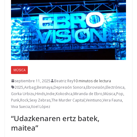
MÚSICA
septiembre 11, 2025
Beatriz Rey
10 minutos de lectura
2025
,
Airbag
,
Besmaya
,
Depresión Sonora
,
Ebrovisión
,
Electrónica
,
Gorka Urbizu
,
Hinds
,
Indie
,
Kokoshca
,
Miranda de Ebro
,
Música
,
Pop
,
Punk
,
Rock
,
Sexy Zebras
,
The Murder Capital
,
Veintiuno
,
Vera Fauna
,
Viva Suecia
,
Xoel López
“Udazkenaren ertz batek,
maitea”