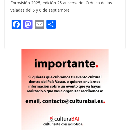
Ebrovisión 2025, edición 25 aniversario. Crónica de las
veladas del 5 y 6 de septiembre.
F
M
E
C
ac
as
m
o
e
to
ai
m
b
d
l
p
o
o
ar
o
n
ti
k
r