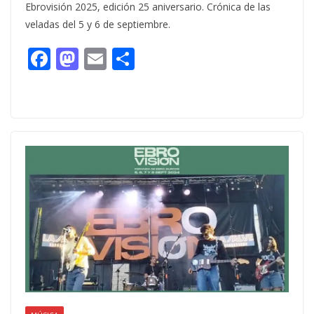
Ebrovisión 2025, edición 25 aniversario. Crónica de las
veladas del 5 y 6 de septiembre.
F
M
E
C
ac
as
m
o
e
to
ai
m
b
d
l
p
o
o
ar
o
n
ti
k
r