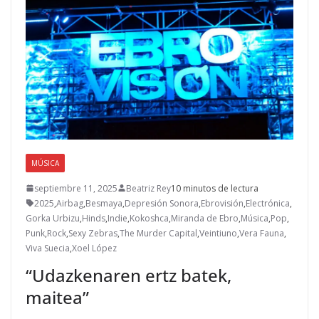
MÚSICA
septiembre 11, 2025
Beatriz Rey
10 minutos de lectura
2025
,
Airbag
,
Besmaya
,
Depresión Sonora
,
Ebrovisión
,
Electrónica
,
Gorka Urbizu
,
Hinds
,
Indie
,
Kokoshca
,
Miranda de Ebro
,
Música
,
Pop
,
Punk
,
Rock
,
Sexy Zebras
,
The Murder Capital
,
Veintiuno
,
Vera Fauna
,
Viva Suecia
,
Xoel López
“Udazkenaren ertz batek,
maitea”