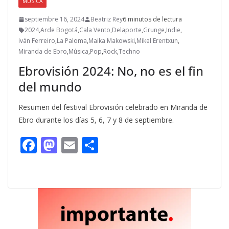
MÚSICA
septiembre 16, 2024
Beatriz Rey
6 minutos de lectura
2024
,
Arde Bogotá
,
Cala Vento
,
Delaporte
,
Grunge
,
Indie
,
Iván Ferreiro
,
La Paloma
,
Maika Makowski
,
Mikel Erentxun
,
Miranda de Ebro
,
Música
,
Pop
,
Rock
,
Techno
Ebrovisión 2024: No, no es el fin
del mundo
Resumen del festival Ebrovisión celebrado en Miranda de
Ebro durante los días 5, 6, 7 y 8 de septiembre.
F
M
E
C
ac
as
m
o
e
to
ai
m
b
d
l
p
o
o
ar
o
n
ti