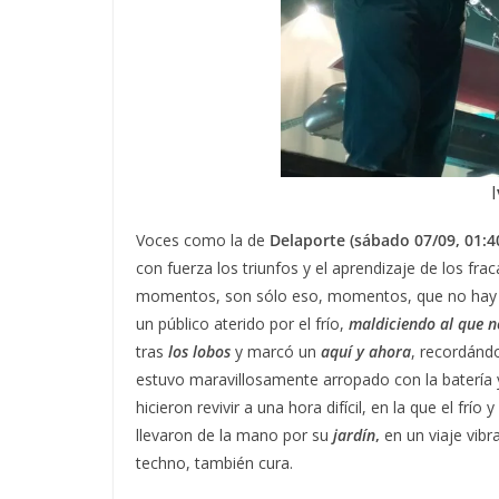
I
Voces como la de
Delaporte (sábado 07/09, 01:4
con fuerza los triunfos y el aprendizaje de los fr
momentos, son sólo eso, momentos, que no hay ma
un público aterido por el frío,
maldiciendo al que n
tras
los lobos
y marcó un
aquí y ahora
, recordánd
estuvo maravillosamente arropado con la batería y
hicieron revivir a una hora difícil, en la que el f
llevaron de la mano por su
jardín
,
en un viaje vibr
techno, también cura.