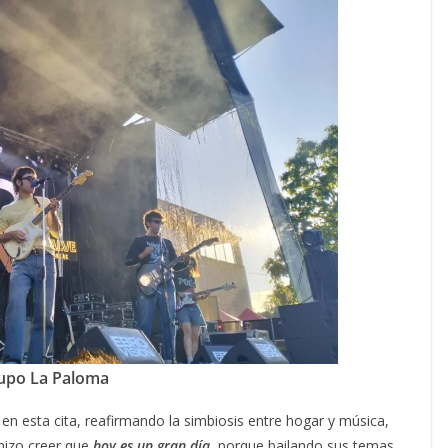
upo La Paloma
a
en esta cita, reafirmando la simbiosis entre hogar y música,
hizo creer que
hoy es un gran día
,
porque bailando sus temas