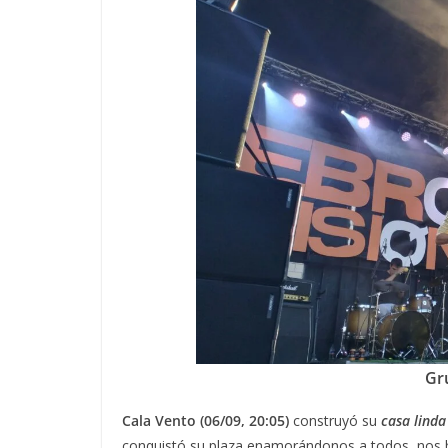
Gr
Cala Vento (06/09, 20:05)
construyó su
casa lind
conquistó su plaza enamorándonos a todos, nos 