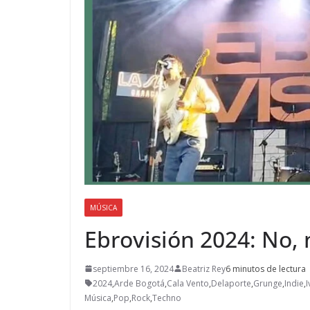
MÚSICA
Ebrovisión 2024: No, 
septiembre 16, 2024
Beatriz Rey
6 minutos de lectura
2024
,
Arde Bogotá
,
Cala Vento
,
Delaporte
,
Grunge
,
Indie
,
I
Música
,
Pop
,
Rock
,
Techno