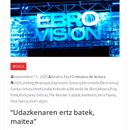
MÚSICA
septiembre 11, 2025
Beatriz Rey
10 minutos de lectura
2025
,
Airbag
,
Besmaya
,
Depresión Sonora
,
Ebrovisión
,
Electrónica
,
Gorka Urbizu
,
Hinds
,
Indie
,
Kokoshca
,
Miranda de Ebro
,
Música
,
Pop
,
Punk
,
Rock
,
Sexy Zebras
,
The Murder Capital
,
Veintiuno
,
Vera Fauna
,
Viva Suecia
,
Xoel López
“Udazkenaren ertz batek,
maitea”