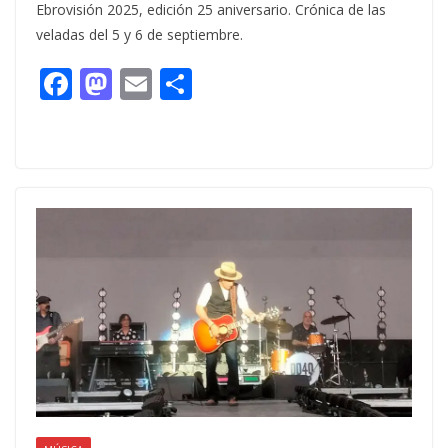
Ebrovisión 2025, edición 25 aniversario. Crónica de las
veladas del 5 y 6 de septiembre.
F
M
E
C
ac
as
m
o
e
to
ai
m
b
d
l
p
o
o
ar
o
n
ti
k
r