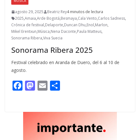
MÚSICA
agosto 29, 2025
Beatriz Rey
4 minutos de lectura
2025
,
Amaia
,
Arde Bogotá
,
Besmaya
,
Cala Vento
,
Carlos Sadness
,
Crónica de festival
,
Delaporte
,
Duncan Dhu
,
Enol
,
Marlon
,
Mikel Erentxun
,
Música
,
Nena Daconte
,
Paula Matteus
,
Sonorama Ribera
,
Viva Suecia
Sonorama Ribera 2025
Festival celebrado en Aranda de Duero, del 6 al 10 de
agosto.
F
M
E
C
ac
as
m
o
e
to
ai
m
b
d
l
p
o
o
ar
o
n
ti