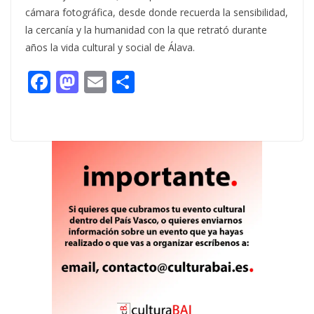
cámara fotográfica, desde donde recuerda la sensibilidad,
la cercanía y la humanidad con la que retrató durante
años la vida cultural y social de Álava.
F
M
E
C
ac
as
m
o
e
to
ai
m
b
d
l
p
o
o
ar
o
n
ti
k
r