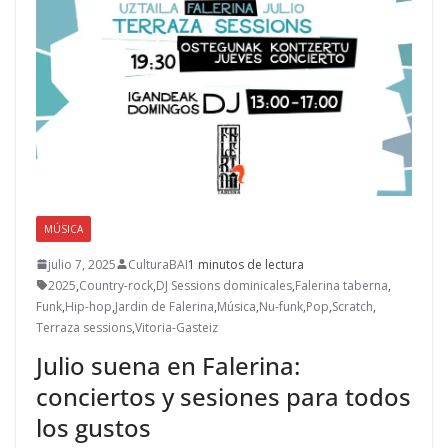
MÚSICA
julio 7, 2025
CulturaBAI
1 minutos de lectura
2025
,
Country-rock
,
DJ Sessions dominicales
,
Falerina taberna
,
Funk
,
Hip-hop
,
Jardin de Falerina
,
Música
,
Nu-funk
,
Pop
,
Scratch
,
Terraza sessions
,
Vitoria-Gasteiz
Julio suena en Falerina:
conciertos y sesiones para todos
los gustos