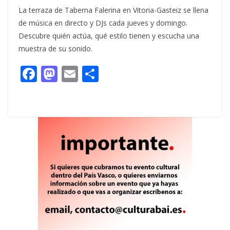
La terraza de Taberna Falerina en Vitoria-Gasteiz se llena
de música en directo y DJs cada jueves y domingo.
Descubre quién actúa, qué estilo tienen y escucha una
muestra de su sonido.
F
M
E
C
ac
as
m
o
e
to
ai
m
b
d
l
p
o
o
ar
o
n
ti
k
r