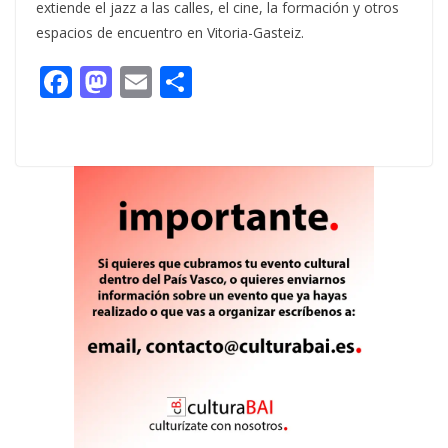
extiende el jazz a las calles, el cine, la formación y otros
espacios de encuentro en Vitoria-Gasteiz.
F
M
E
C
ac
as
m
o
e
to
ai
m
b
d
l
p
o
o
ar
o
n
ti
k
r