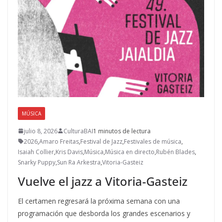
MÚSICA
julio 8, 2026
CulturaBAI
1 minutos de lectura
2026
,
Amaro Freitas
,
Festival de Jazz
,
Festivales de música
,
Isaiah Collier
,
Kris Davis
,
Música
,
Música en directo
,
Rubén Blades
,
Snarky Puppy
,
Sun Ra Arkestra
,
Vitoria-Gasteiz
Vuelve el jazz a Vitoria-Gasteiz
El certamen regresará la próxima semana con una
programación que desborda los grandes escenarios y