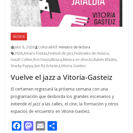
MÚSICA
julio 8, 2026
CulturaBAI
1 minutos de lectura
2026
,
Amaro Freitas
,
Festival de Jazz
,
Festivales de música
,
Isaiah Collier
,
Kris Davis
,
Música
,
Música en directo
,
Rubén Blades
,
Snarky Puppy
,
Sun Ra Arkestra
,
Vitoria-Gasteiz
Vuelve el jazz a Vitoria-Gasteiz
El certamen regresará la próxima semana con una
programación que desborda los grandes escenarios y
extiende el jazz a las calles, el cine, la formación y otros
espacios de encuentro en Vitoria-Gasteiz.
F
M
E
C