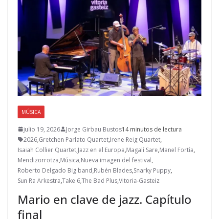
MÚSICA
julio 19, 2026
Jorge Girbau Bustos
14 minutos de lectura
2026
,
Gretchen Parlato Quartet
,
Irene Reig Quartet
,
Isaiah Collier Quartet
,
Jazz en el Europa
,
Magalí Sare
,
Manel Fortía
,
Mendizorrotza
,
Música
,
Nueva imagen del festival
,
Roberto Delgado Big band
,
Rubén Blades
,
Snarky Puppy
,
Sun Ra Arkestra
,
Take 6
,
The Bad Plus
,
Vitoria-Gasteiz
Mario en clave de jazz. Capítulo
final