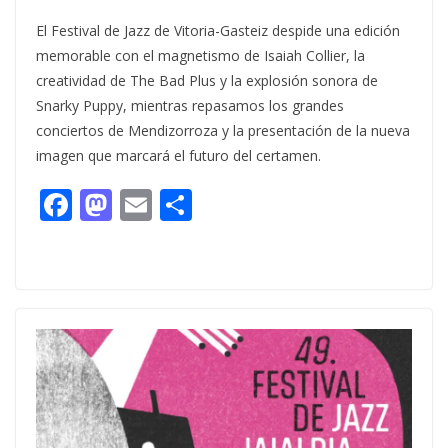
El Festival de Jazz de Vitoria-Gasteiz despide una edición
memorable con el magnetismo de Isaiah Collier, la
creatividad de The Bad Plus y la explosión sonora de
Snarky Puppy, mientras repasamos los grandes
conciertos de Mendizorroza y la presentación de la nueva
imagen que marcará el futuro del certamen.
F
M
E
C
ac
as
m
o
e
to
ai
m
b
d
l
p
o
o
ar
o
n
ti
k
r