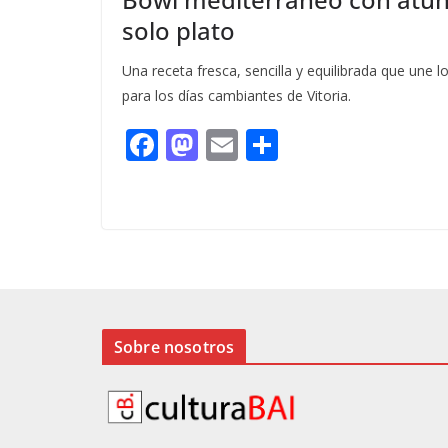
solo plato
Una receta fresca, sencilla y equilibrada que une l
para los días cambiantes de Vitoria.
F
M
E
C
ac
as
m
o
e
to
ai
m
b
d
l
p
o
o
ar
o
n
ti
k
r
Sobre nosotros