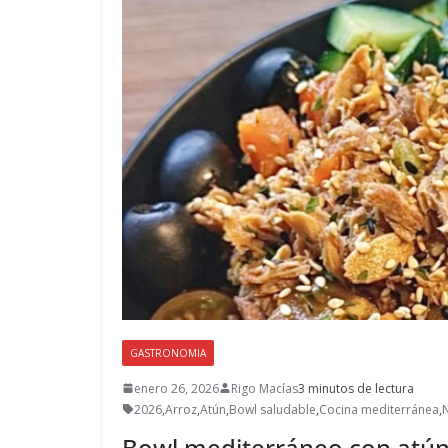
GASTRONOMIA
enero 26, 2026
Rigo Macías
3 minutos de lectura
2026
,
Arroz
,
Atún
,
Bowl saludable
,
Cocina mediterránea
,
N
Bowl mediterráneo con atún