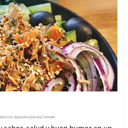
utrición deportiva
,
Receta
,
Tomate
: sabor, salud y buen humor en un