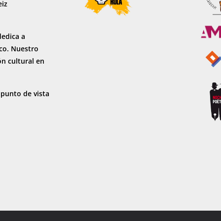
eiz
dedica a
sco. Nuestro
ón cultural en
 punto de vista