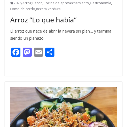
2026
,
Arroz
,
Bacon
,
Cocina de aprovechamiento
,
Gastronomía
,
Lomo de cerdo
,
Receta
,
Verdura
Arroz “Lo que había”
El arroz que nace de abrir la nevera sin plan… y termina
siendo un planazo.
F
M
E
C
ac
as
m
o
e
to
ai
m
b
d
l
p
o
o
ar
o
n
ti
k
r