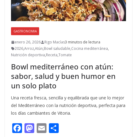
GASTRONOMIA
enero 26, 2026
Rigo Macías
3 minutos de lectura
2026
,
Arroz
,
Atún
,
Bowl saludable
,
Cocina mediterránea
,
Nutrición deportiva
,
Receta
,
Tomate
Bowl mediterráneo con atún:
sabor, salud y buen humor en
un solo plato
Una receta fresca, sencilla y equilibrada que une lo mejor
del Mediterráneo con la nutrición deportiva, perfecta para
los días cambiantes de Vitoria.
F
M
E
C