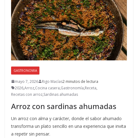
GASTRONOMIA
mayo 7, 2026
Rigo Macías
2 minutos de lectura
2026
,
Arroz
,
Cocina casera
,
Gastronomía
,
Receta
,
Recetas con arroz
,
Sardinas ahumadas
Arroz con sardinas ahumadas
Un arroz con alma y carácter, donde el sabor ahumado
transforma un plato sencillo en una experiencia que invita
a repetir sin pensar.