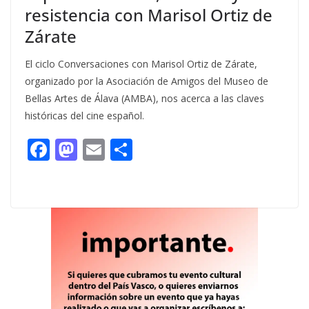
resistencia con Marisol Ortiz de
Zárate
El ciclo Conversaciones con Marisol Ortiz de Zárate,
organizado por la Asociación de Amigos del Museo de
Bellas Artes de Álava (AMBA), nos acerca a las claves
históricas del cine español.
F
M
E
C
ac
as
m
o
e
to
ai
m
b
d
l
p
o
o
ar
o
n
ti
k
r