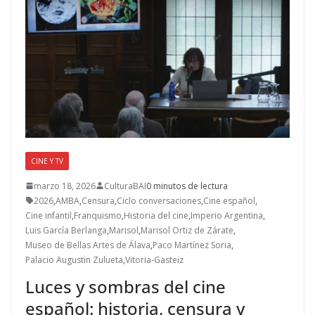
CINE Y TV
marzo 18, 2026
CulturaBAI
0 minutos de lectura
2026
,
AMBA
,
Censura
,
Ciclo conversaciones
,
Cine español
,
Cine infantil
,
Franquismo
,
Historia del cine
,
Imperio Argentina
,
Luis García Berlanga
,
Marisol
,
Marisol Ortiz de Zárate
,
Museo de Bellas Artes de Álava
,
Paco Martínez Soria
,
Palacio Augustin Zulueta
,
Vitoria-Gasteiz
Luces y sombras del cine
español: historia, censura y