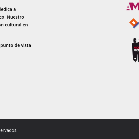
dedica a
sco. Nuestro
ón cultural en
 punto de vista
servados.