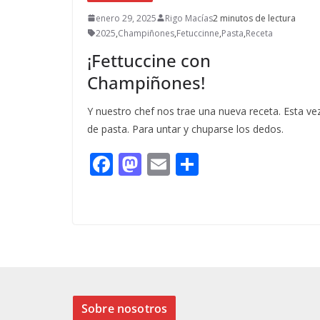
enero 29, 2025
Rigo Macías
2 minutos de lectura
2025
,
Champiñones
,
Fetuccinne
,
Pasta
,
Receta
¡Fettuccine con
Champiñones!
Y nuestro chef nos trae una nueva receta. Esta ve
de pasta. Para untar y chuparse los dedos.
F
M
E
C
ac
as
m
o
e
to
ai
m
b
d
l
p
o
o
ar
o
n
ti
k
r
Sobre nosotros