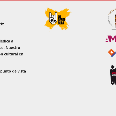
eiz
dedica a
sco. Nuestro
ón cultural en
 punto de vista