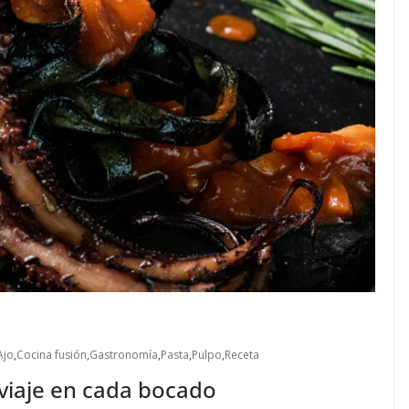
Ajo
,
Cocina fusión
,
Gastronomía
,
Pasta
,
Pulpo
,
Receta
 viaje en cada bocado