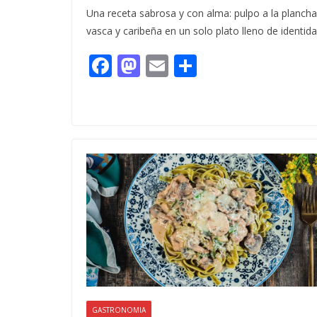
Una receta sabrosa y con alma: pulpo a la plancha
vasca y caribeña en un solo plato lleno de identida
F
M
E
C
ac
as
m
o
e
to
ai
m
b
d
l
p
o
o
ar
o
n
ti
k
r
GASTRONOMIA