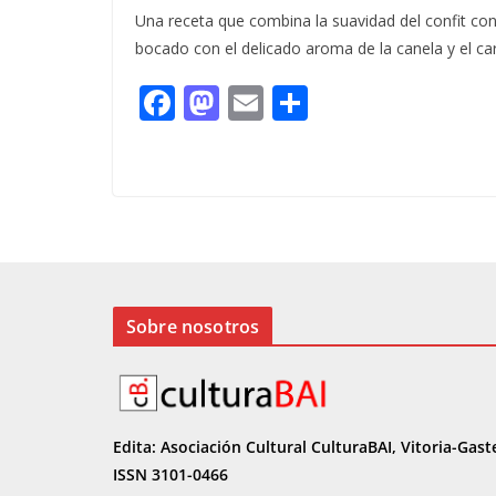
Una receta que combina la suavidad del confit con 
bocado con el delicado aroma de la canela y el ca
F
M
E
C
ac
as
m
o
e
to
ai
m
b
d
l
p
o
o
ar
o
n
ti
k
r
Sobre nosotros
Edita: Asociación Cultural CulturaBAI, Vitoria-Gast
ISSN 3101-0466