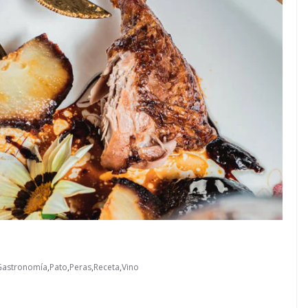
Gastronomía
,
Pato
,
Peras
,
Receta
,
Vino