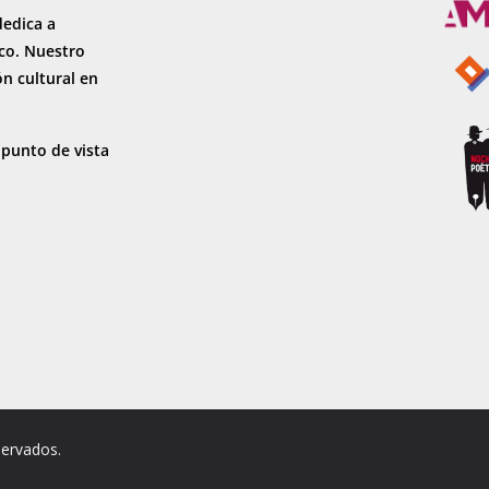
dedica a
sco. Nuestro
ón cultural en
 punto de vista
servados.