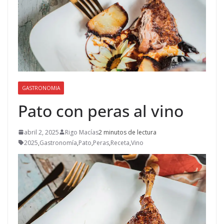
GASTRONOMIA
Pato con peras al vino
abril 2, 2025
Rigo Macías
2 minutos de lectura
2025
,
Gastronomía
,
Pato
,
Peras
,
Receta
,
Vino