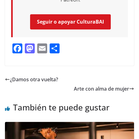
Seguir o apoyar CulturaBAI
F
M
E
C
ac
as
m
o
e
to
ai
m
b
d
l
p
¿Damos otra vuelta?
o
o
ar
Arte con alma de mujer
o
n
ti
k
r
También te puede gustar