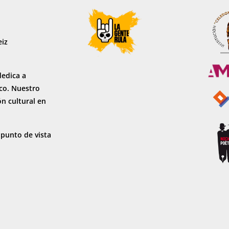
eiz
dedica a
sco. Nuestro
ón cultural en
 punto de vista