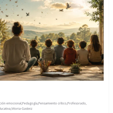
ción emocional
,
Pedagogía
,
Pensamiento crítico
,
Profesorado
,
ucativa
,
Vitoria-Gasteiz