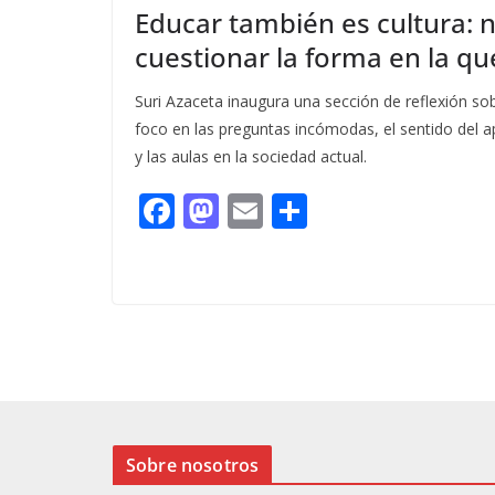
Educar también es cultura: 
cuestionar la forma en la q
Suri Azaceta inaugura una sección de reflexión s
foco en las preguntas incómodas, el sentido del a
y las aulas en la sociedad actual.
F
M
E
C
ac
as
m
o
e
to
ai
m
b
d
l
p
o
o
ar
o
n
ti
k
r
Sobre nosotros