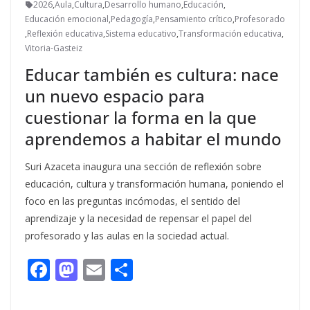
2026
,
Aula
,
Cultura
,
Desarrollo humano
,
Educación
,
Educación emocional
,
Pedagogía
,
Pensamiento crítico
,
Profesorado
,
Reflexión educativa
,
Sistema educativo
,
Transformación educativa
,
Vitoria-Gasteiz
Educar también es cultura: nace
un nuevo espacio para
cuestionar la forma en la que
aprendemos a habitar el mundo
Suri Azaceta inaugura una sección de reflexión sobre
educación, cultura y transformación humana, poniendo el
foco en las preguntas incómodas, el sentido del
aprendizaje y la necesidad de repensar el papel del
profesorado y las aulas en la sociedad actual.
F
M
E
C
ac
as
m
o