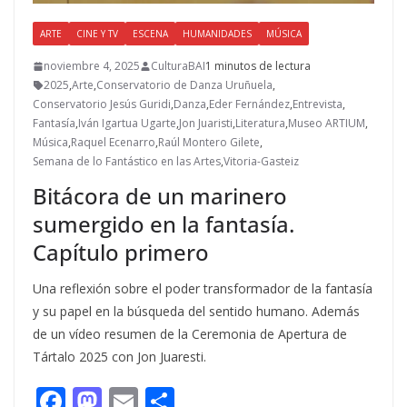
ARTE
CINE Y TV
ESCENA
HUMANIDADES
MÚSICA
noviembre 4, 2025
CulturaBAI
1 minutos de lectura
2025
,
Arte
,
Conservatorio de Danza Uruñuela
,
Conservatorio Jesús Guridi
,
Danza
,
Eder Fernández
,
Entrevista
,
Fantasía
,
Iván Igartua Ugarte
,
Jon Juaristi
,
Literatura
,
Museo ARTIUM
,
Música
,
Raquel Ecenarro
,
Raúl Montero Gilete
,
Semana de lo Fantástico en las Artes
,
Vitoria-Gasteiz
Bitácora de un marinero
sumergido en la fantasía.
Capítulo primero
Una reflexión sobre el poder transformador de la fantasía
y su papel en la búsqueda del sentido humano. Además
de un vídeo resumen de la Ceremonia de Apertura de
Tártalo 2025 con Jon Juaresti.
F
M
E
C