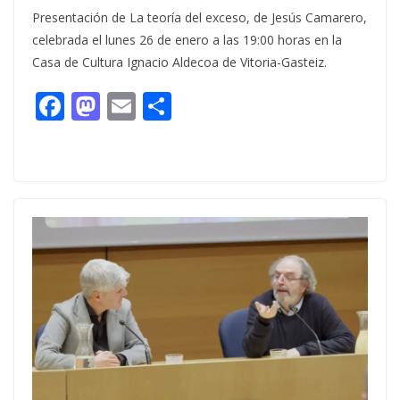
Presentación de La teoría del exceso, de Jesús Camarero,
celebrada el lunes 26 de enero a las 19:00 horas en la
Casa de Cultura Ignacio Aldecoa de Vitoria-Gasteiz.
F
M
E
C
ac
as
m
o
e
to
ai
m
b
d
l
p
o
o
ar
o
n
ti
k
r