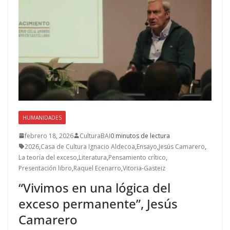
HUMANIDADES
febrero 18, 2026
CulturaBAI
0 minutos de lectura
2026
,
Casa de Cultura Ignacio Aldecoa
,
Ensayo
,
Jesús Camarero
,
La teoría del exceso
,
Literatura
,
Pensamiento crítico
,
Presentación libro
,
Raquel Ecenarro
,
Vitoria-Gasteiz
“Vivimos en una lógica del
exceso permanente”, Jesús
Camarero