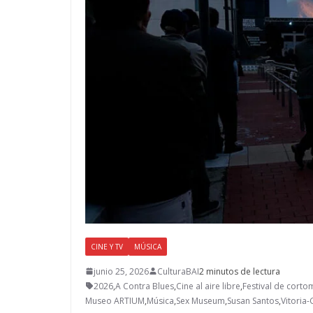
CINE Y TV
MÚSICA
junio 25, 2026
CulturaBAI
2 minutos de lectura
2026
,
A Contra Blues
,
Cine al aire libre
,
Festival de corto
Museo ARTIUM
,
Música
,
Sex Museum
,
Susan Santos
,
Vitoria-