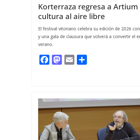
Korterraza regresa a Artium 
cultura al aire libre
El festival vitoriano celebra su edición de 2026 c
y una gala de clausura que volverá a convertir el 
verano.
F
M
E
C
ac
as
m
o
e
to
ai
m
b
d
l
p
o
o
ar
o
n
ti
k
r