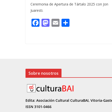
Ceremonia de Apertura de Tártalo 2025 con Jon
Juaresti.
F
M
E
C
ac
as
m
o
e
to
ai
m
b
d
l
p
o
o
ar
o
n
ti
k
r
Sobre nosotros
Edita: Asociación Cultural CulturaBAI, Vitoria-Gast
ISSN 3101-0466