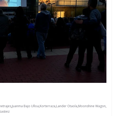
metrajes
,
Juanma Bajo Ulloa
,
Korterraza
,
Lander Otaola
,
Moonshine Wagon
,
Gasteiz