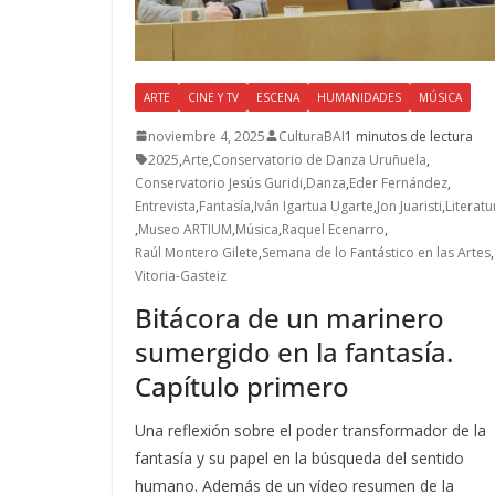
ARTE
CINE Y TV
ESCENA
HUMANIDADES
MÚSICA
noviembre 4, 2025
CulturaBAI
1 minutos de lectura
2025
,
Arte
,
Conservatorio de Danza Uruñuela
,
Conservatorio Jesús Guridi
,
Danza
,
Eder Fernández
,
Entrevista
,
Fantasía
,
Iván Igartua Ugarte
,
Jon Juaristi
,
Literatu
,
Museo ARTIUM
,
Música
,
Raquel Ecenarro
,
Raúl Montero Gilete
,
Semana de lo Fantástico en las Artes
,
Vitoria-Gasteiz
Bitácora de un marinero
sumergido en la fantasía.
Capítulo primero
Una reflexión sobre el poder transformador de la
fantasía y su papel en la búsqueda del sentido
humano. Además de un vídeo resumen de la