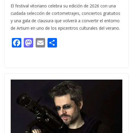
El festival vitoriano celebra su edición de 2026 con una
cuidada selección de cortometrajes, conciertos gratuitos
y una gala de clausura que volverá a convertir el entorno
de Artium en uno de los epicentros culturales del verano.
F
M
E
C
ac
as
m
o
e
to
ai
m
b
d
l
p
o
o
ar
o
n
ti
k
r