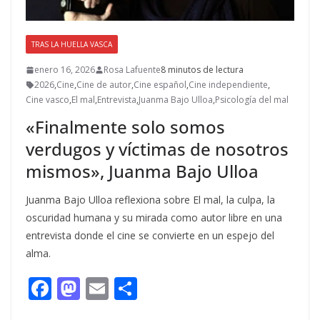
TRAS LA HUELLA VASCA
enero 16, 2026
Rosa Lafuente
8 minutos de lectura
2026
,
Cine
,
Cine de autor
,
Cine español
,
Cine independiente
,
Cine vasco
,
El mal
,
Entrevista
,
Juanma Bajo Ulloa
,
Psicología del mal
«Finalmente solo somos
verdugos y víctimas de nosotros
mismos», Juanma Bajo Ulloa
Juanma Bajo Ulloa reflexiona sobre El mal, la culpa, la
oscuridad humana y su mirada como autor libre en una
entrevista donde el cine se convierte en un espejo del
alma.
F
M
E
C
ac
as
m
o