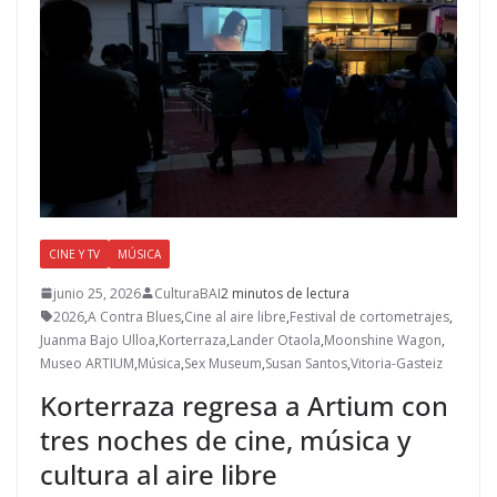
CINE Y TV
MÚSICA
junio 25, 2026
CulturaBAI
2 minutos de lectura
2026
,
A Contra Blues
,
Cine al aire libre
,
Festival de cortometrajes
,
Juanma Bajo Ulloa
,
Korterraza
,
Lander Otaola
,
Moonshine Wagon
,
Museo ARTIUM
,
Música
,
Sex Museum
,
Susan Santos
,
Vitoria-Gasteiz
Korterraza regresa a Artium con
tres noches de cine, música y
cultura al aire libre