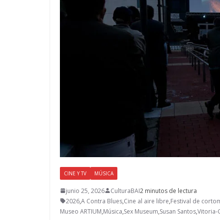
CINE Y TV
MÚSICA
junio 25, 2026
CulturaBAI
2 minutos de lectura
2026
,
A Contra Blues
,
Cine al aire libre
,
Festival de corto
Museo ARTIUM
,
Música
,
Sex Museum
,
Susan Santos
,
Vitoria-