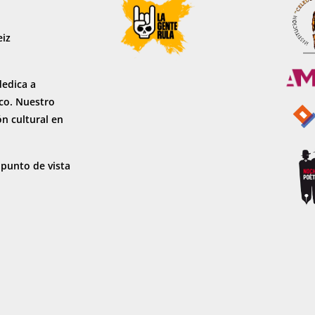
eiz
dedica a
sco. Nuestro
ón cultural en
 punto de vista