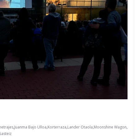
metrajes
,
Juanma Bajo Ulloa
,
Korterraza
,
Lander Otaola
,
Moonshine Wagon
,
Gasteiz