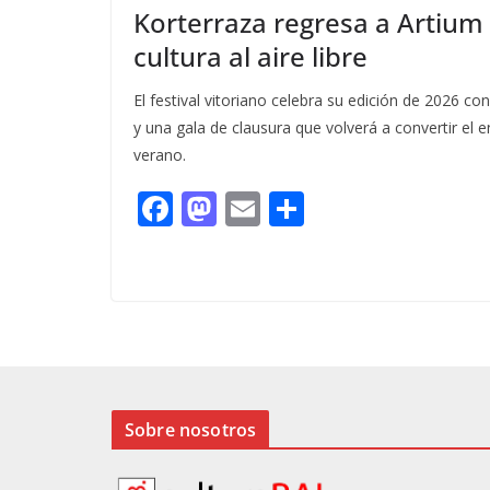
Korterraza regresa a Artium 
cultura al aire libre
El festival vitoriano celebra su edición de 2026 c
y una gala de clausura que volverá a convertir el 
verano.
F
M
E
C
ac
as
m
o
e
to
ai
m
b
d
l
p
o
o
ar
o
n
ti
k
r
Sobre nosotros