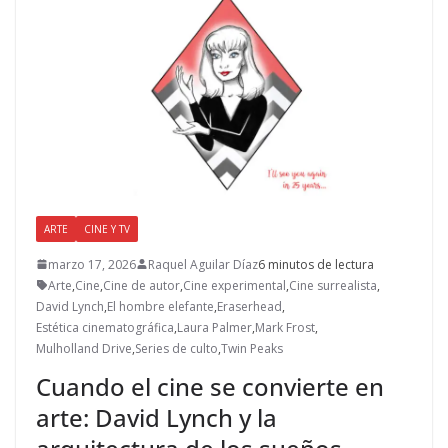
ARTE
CINE Y TV
marzo 17, 2026
Raquel Aguilar Díaz
6 minutos de lectura
Arte
,
Cine
,
Cine de autor
,
Cine experimental
,
Cine surrealista
,
David Lynch
,
El hombre elefante
,
Eraserhead
,
Estética cinematográfica
,
Laura Palmer
,
Mark Frost
,
Mulholland Drive
,
Series de culto
,
Twin Peaks
Cuando el cine se convierte en
arte: David Lynch y la