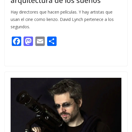
arquitectura de los sueños
Hay directores que hacen películas. Y hay artistas que
usan el cine como lienzo. David Lynch pertenece a los
segundos.
F
M
E
C
ac
as
m
o
e
to
ai
m
b
d
l
p
o
o
ar
o
n
ti
k
r