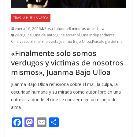
TRAS LA HUELLA VASCA
enero 16, 2026
Rosa Lafuente
8 minutos de lectura
2026
,
Cine
,
Cine de autor
,
Cine español
,
Cine independiente
,
Cine vasco
,
El mal
,
Entrevista
,
Juanma Bajo Ulloa
,
Psicología del mal
«Finalmente solo somos
verdugos y víctimas de nosotros
mismos», Juanma Bajo Ulloa
Juanma Bajo Ulloa reflexiona sobre El mal, la culpa, la
oscuridad humana y su mirada como autor libre en una
entrevista donde el cine se convierte en un espejo del
alma.
F
M
E
C
ac
as
m
o