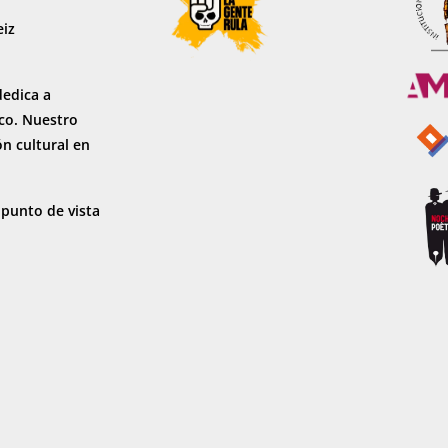
eiz
dedica a
sco. Nuestro
ón cultural en
 punto de vista