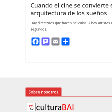
Cuando el cine se convierte e
arquitectura de los sueños
Hay directores que hacen películas. Y hay artistas
segundos.
F
M
E
C
ac
as
m
o
e
to
ai
m
b
d
l
p
o
o
ar
o
n
ti
k
r
Sobre nosotros