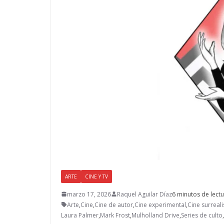
ARTE
CINE Y TV
marzo 17, 2026
Raquel Aguilar Díaz
6 minutos de lect
Arte
,
Cine
,
Cine de autor
,
Cine experimental
,
Cine surreali
Laura Palmer
,
Mark Frost
,
Mulholland Drive
,
Series de culto
,