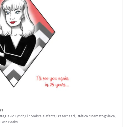
ura
sta
,
David Lynch
,
El hombre elefante
,
Eraserhead
,
Estética cinematográfica
,
Twin Peaks