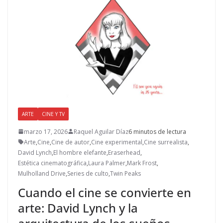
ARTE
CINE Y TV
marzo 17, 2026
Raquel Aguilar Díaz
6 minutos de lectura
Arte
,
Cine
,
Cine de autor
,
Cine experimental
,
Cine surrealista
,
David Lynch
,
El hombre elefante
,
Eraserhead
,
Estética cinematográfica
,
Laura Palmer
,
Mark Frost
,
Mulholland Drive
,
Series de culto
,
Twin Peaks
Cuando el cine se convierte en
arte: David Lynch y la