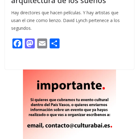
arquitectura de los sueños
Hay directores que hacen películas. Y hay artistas que
usan el cine como lienzo. David Lynch pertenece a los
segundos.
F
M
E
C
ac
as
m
o
e
to
ai
m
b
d
l
p
o
o
ar
o
n
ti
k
r