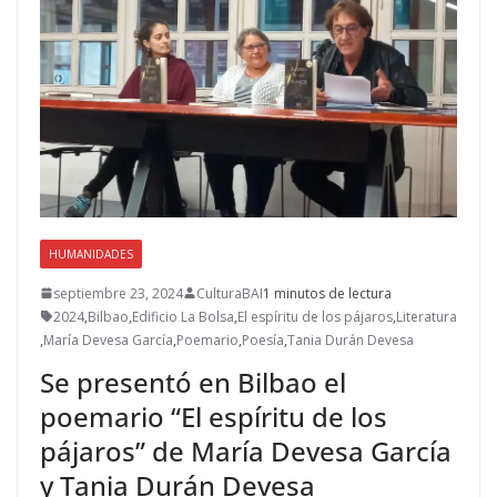
HUMANIDADES
septiembre 23, 2024
CulturaBAI
1 minutos de lectura
2024
,
Bilbao
,
Edificio La Bolsa
,
El espíritu de los pájaros
,
Literatura
,
María Devesa García
,
Poemario
,
Poesía
,
Tania Durán Devesa
Se presentó en Bilbao el
poemario “El espíritu de los
pájaros” de María Devesa García
y Tania Durán Devesa