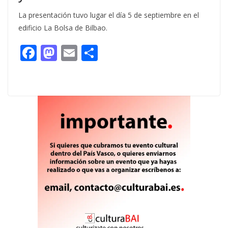
La presentación tuvo lugar el día 5 de septiembre en el
edificio La Bolsa de Bilbao.
F
M
E
C
ac
as
m
o
e
to
ai
m
b
d
l
p
o
o
ar
o
n
ti
k
r