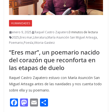
HUMANIDADES
enero 9, 2025
Raquel Castro Zapatero
3 minutos de lectura
2025
,
Eres mar
,
Literatura
,
María Asunción San Miguel Arteaga
,
Poemario
,
Poesía
,
Vitoria-Gasteiz
“Eres mar”, un poemario nacido
del corazón que reconforta en
las etapas de duelo
Raquel Castro Zapatero estuvo con María Asunción San
Miguel Arteaga antes de las navidades y nos cuenta todo
sobre ella y su poemario.
F
M
E
C
ac
as
m
o