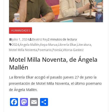
HUMANIDADES
julio 1, 2024
Beatriz Rey
2 minutos de lectura
2024
,
Ángela Mallén
,
Kepa Murua
,
Librería Elkar
,
Literatura
,
Motel Milla Noventa
,
Poemario
,
Poesía
,
Vitoria-Gasteiz
Motel Milla Noventa, de Ángela
Mallén
La librería Elkar acogió el pasado jueves 27 de junio la
presentación de Motel Milla Noventa, el último poemario
de Ángela Mallén.
F
M
E
C
ac
as
m
o