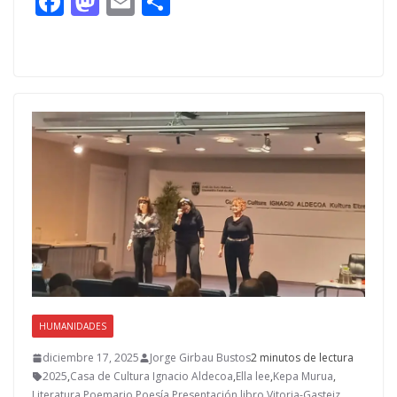
F
M
E
C
ac
as
m
o
e
to
ai
m
b
d
l
p
o
o
ar
o
n
ti
k
r
HUMANIDADES
diciembre 17, 2025
Jorge Girbau Bustos
2 minutos de lectura
2025
,
Casa de Cultura Ignacio Aldecoa
,
Ella lee
,
Kepa Murua
,
Literatura
,
Poemario
,
Poesía
,
Presentación libro
,
Vitoria-Gasteiz