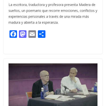
La escritora, traductora y profesora presenta Madera de
sueños, un poemario que recorre emociones, conflictos y
experiencias personales a través de una mirada más
madura y abierta a la esperanza.
F
M
E
C
ac
as
m
o
e
to
ai
m
b
d
l
p
o
o
ar
o
n
ti
k
r