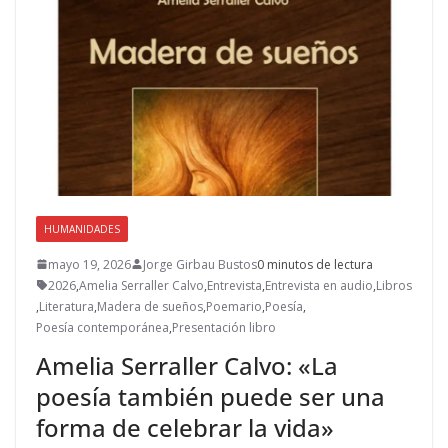
HUMANIDADES
mayo 19, 2026
Jorge Girbau Bustos
0 minutos de lectura
2026
,
Amelia Serraller Calvo
,
Entrevista
,
Entrevista en audio
,
Libros
,
Literatura
,
Madera de sueños
,
Poemario
,
Poesía
,
Poesía contemporánea
,
Presentación libro
Amelia Serraller Calvo: «La
poesía también puede ser una
forma de celebrar la vida»