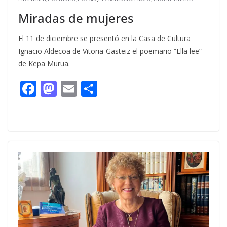
Miradas de mujeres
El 11 de diciembre se presentó en la Casa de Cultura
Ignacio Aldecoa de Vitoria-Gasteiz el poemario “Ella lee”
de Kepa Murua.
F
M
E
C
ac
as
m
o
e
to
ai
m
b
d
l
p
o
o
ar
o
n
ti
k
r