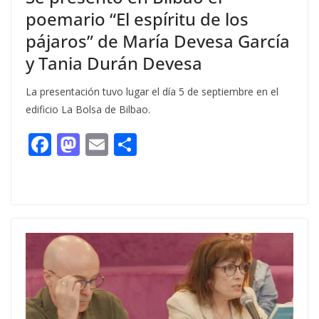
poemario “El espíritu de los
pájaros” de María Devesa García
y Tania Durán Devesa
La presentación tuvo lugar el día 5 de septiembre en el
edificio La Bolsa de Bilbao.
F
M
E
C
ac
as
m
o
e
to
ai
m
b
d
l
p
o
o
ar
o
n
ti
k
r