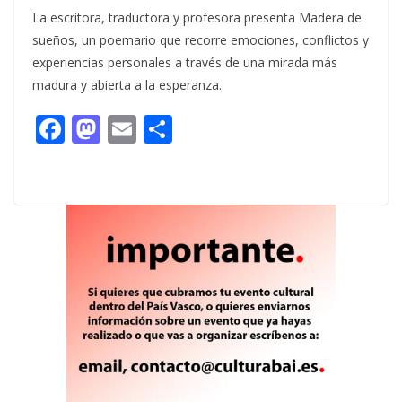
La escritora, traductora y profesora presenta Madera de
sueños, un poemario que recorre emociones, conflictos y
experiencias personales a través de una mirada más
madura y abierta a la esperanza.
F
M
E
C
ac
as
m
o
e
to
ai
m
b
d
l
p
o
o
ar
o
n
ti
k
r