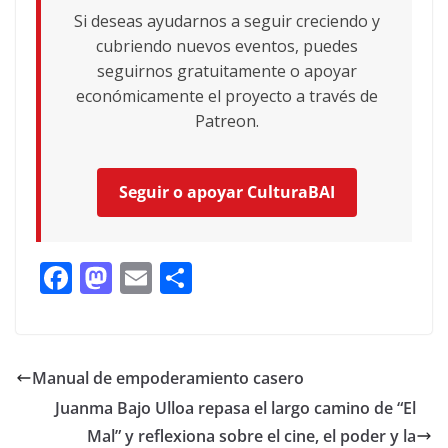
Si deseas ayudarnos a seguir creciendo y
cubriendo nuevos eventos, puedes
seguirnos gratuitamente o apoyar
económicamente el proyecto a través de
Patreon.
Seguir o apoyar CulturaBAI
F
M
E
C
ac
as
m
o
e
to
ai
m
b
d
l
p
Manual de empoderamiento casero
o
o
ar
Juanma Bajo Ulloa repasa el largo camino de “El
o
n
ti
Mal” y reflexiona sobre el cine, el poder y la