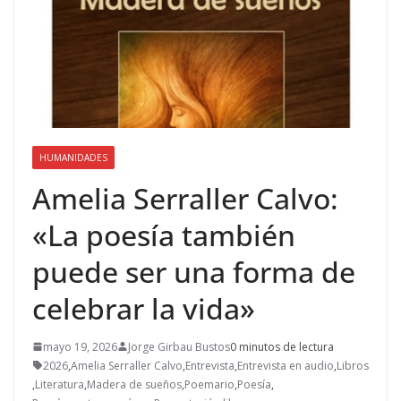
HUMANIDADES
Amelia Serraller Calvo:
«La poesía también
puede ser una forma de
celebrar la vida»
mayo 19, 2026
Jorge Girbau Bustos
0 minutos de lectura
2026
,
Amelia Serraller Calvo
,
Entrevista
,
Entrevista en audio
,
Libros
,
Literatura
,
Madera de sueños
,
Poemario
,
Poesía
,