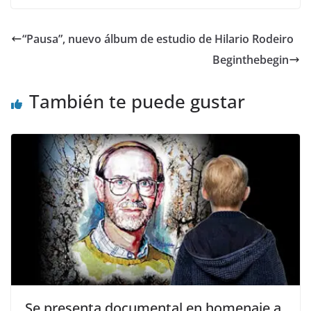
e
to
ai
m
b
d
l
p
“Pausa”, nuevo álbum de estudio de Hilario Rodeiro
o
o
ar
Beginthebegin
o
n
ti
k
r
También te puede gustar
Se presenta documental en homenaje a