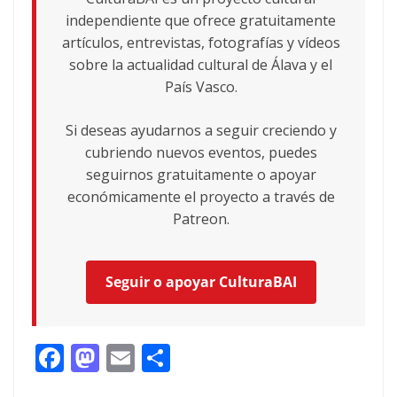
independiente que ofrece gratuitamente
artículos, entrevistas, fotografías y vídeos
sobre la actualidad cultural de Álava y el
País Vasco.
Si deseas ayudarnos a seguir creciendo y
cubriendo nuevos eventos, puedes
seguirnos gratuitamente o apoyar
económicamente el proyecto a través de
Patreon.
Seguir o apoyar CulturaBAI
F
M
E
C
ac
as
m
o