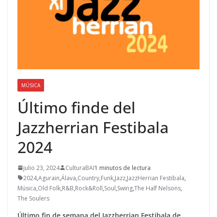
MÚSICA
Último finde del
Jazzherrian Festibala
2024
julio 23, 2024
CulturaBAI
1 minutos de lectura
2024
,
Agurain
,
Álava
,
Country
,
Funk
,
Jazz
,
JazzHerrian Festibala
,
Música
,
Old Folk
,
R&B
,
Rock&Roll
,
Soul
,
Swing
,
The Half Nelsons
,
The Soulers
Último fin de semana del Jazzherrian Festibala de