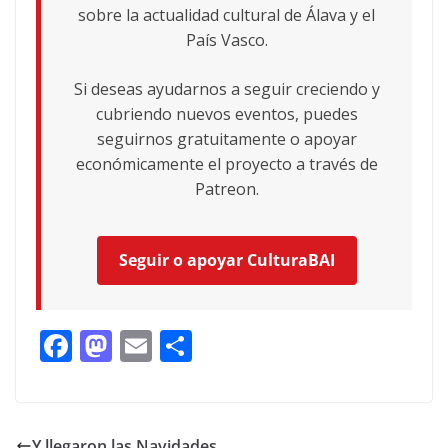
sobre la actualidad cultural de Álava y el
País Vasco.
Si deseas ayudarnos a seguir creciendo y
cubriendo nuevos eventos, puedes
seguirnos gratuitamente o apoyar
económicamente el proyecto a través de
Patreon.
Seguir o apoyar CulturaBAI
F
M
E
C
ac
as
m
o
e
to
ai
m
b
d
l
p
Y llegaron las Navidades