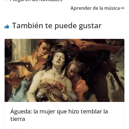
o
o
ar
Aprender de la música
o
n
ti
k
r
También te puede gustar
Águeda: la mujer que hizo temblar la
tierra