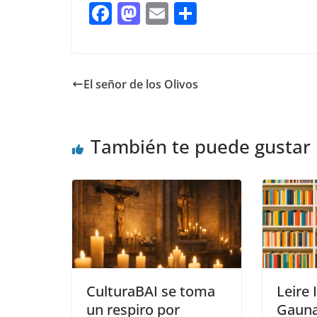
F
M
E
C
ac
as
m
o
e
to
ai
m
b
d
l
p
El señor de los Olivos
o
o
ar
o
n
ti
También te puede gustar
k
r
CulturaBAI se toma
Leire 
un respiro por
Gauna