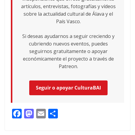
artículos, entrevistas, fotografías y vídeos
sobre la actualidad cultural de Álava y el
País Vasco.
Si deseas ayudarnos a seguir creciendo y
cubriendo nuevos eventos, puedes
seguirnos gratuitamente o apoyar
económicamente el proyecto a través de
Patreon.
Seguir o apoyar CulturaBAI
F
M
E
C
ac
as
m
o
e
to
ai
m