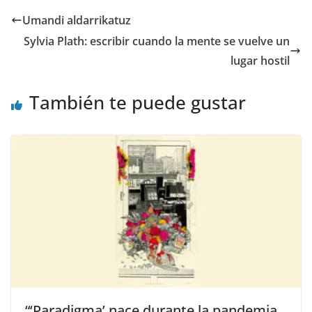
b
d
l
p
Umandi aldarrikatuz
o
o
ar
Sylvia Plath: escribir cuando la mente se vuelve un
o
n
ti
lugar hostil
k
r
También te puede gustar
“‘Paradigma’ nace durante la pandemia