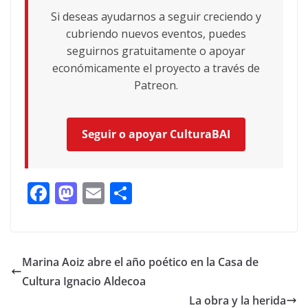
Si deseas ayudarnos a seguir creciendo y
cubriendo nuevos eventos, puedes
seguirnos gratuitamente o apoyar
económicamente el proyecto a través de
Patreon.
Seguir o apoyar CulturaBAI
F
M
E
C
ac
as
m
o
e
to
ai
m
b
d
l
p
Marina Aoiz abre el año poético en la Casa de
o
o
ar
Cultura Ignacio Aldecoa
o
n
ti
La obra y la herida