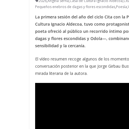
2026
,
Ángela Serna
,
Casa de Cultura Ignacio Aldecoa
,
Cit
Pequeños enebros de dagas y flores escondidas
,
Poesía
,
La primera sesión del año del ciclo Cita con la 
Cultura Ignacio Aldecoa, tuvo como protagonis
poeta ofreció al público un recorrido íntimo 
dagas y flores escondidas y Odola—, combinand
sensibilidad y la cercanía.
El vídeo resumen recoge algunos de los momentos
conversación posterior en la que Jorge Girbau Bust
mirada literaria de la autora.