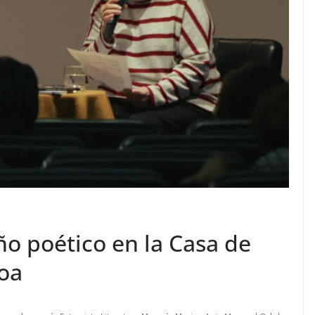
ño poético en la Casa de
coa