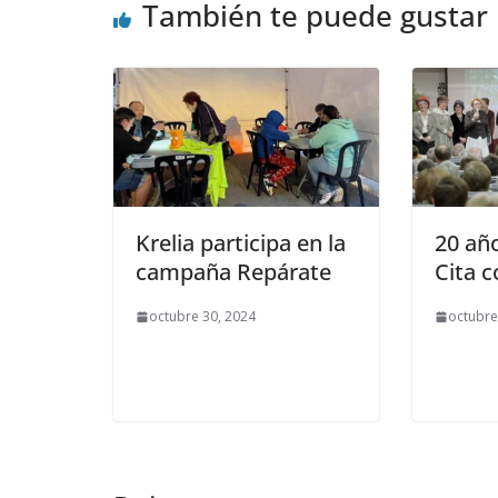
o
n
ti
También te puede gustar
k
r
Krelia participa en la
20 añ
campaña Repárate
Cita c
octubre 30, 2024
octubre