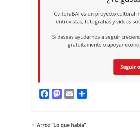
CulturaBAI es un proyecto cultural i
entrevistas, fotografías y vídeos sob
Si deseas ayudarnos a seguir crecie
gratuitamente o apoyar económ
Seguir 
F
M
E
C
ac
as
m
o
e
to
ai
m
b
d
l
p
Arroz “Lo que había”
o
o
ar