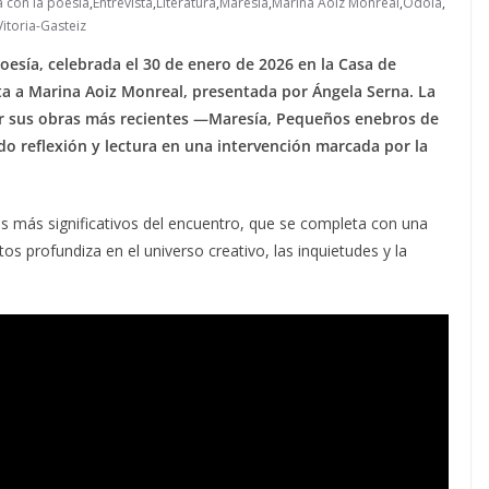
a con la poesía
,
Entrevista
,
Literatura
,
Maresía
,
Marina Aoiz Monreal
,
Odola
,
Vitoria-Gasteiz
Poesía, celebrada el 30 de enero de 2026 en la Casa de
ta a Marina Aoiz Monreal, presentada por Ángela Serna. La
por sus obras más recientes —Maresía, Pequeños enebros de
o reflexión y lectura en una intervención marcada por la
 más significativos del encuentro, que se completa con una
os profundiza en el universo creativo, las inquietudes y la