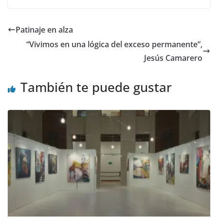
e
to
ai
m
b
d
l
p
Patinaje en alza
o
o
ar
“Vivimos en una lógica del exceso permanente”,
o
n
ti
Jesús Camarero
k
r
También te puede gustar