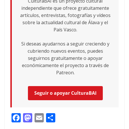
CulturaBAI es un proyecto cultural
independiente que ofrece gratuitamente
artículos, entrevistas, fotografías y vídeos
sobre la actualidad cultural de Álava y el
País Vasco.
Si deseas ayudarnos a seguir creciendo y
cubriendo nuevos eventos, puedes
seguirnos gratuitamente o apoyar
económicamente el proyecto a través de
Patreon.
Seguir o apoyar CulturaBAI
F
M
E
C
ac
as
m
o