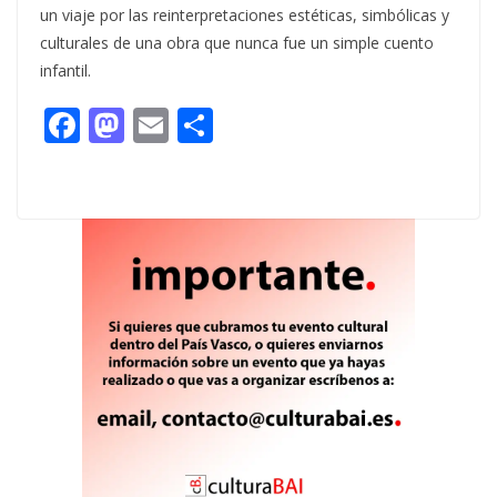
un viaje por las reinterpretaciones estéticas, simbólicas y
culturales de una obra que nunca fue un simple cuento
infantil.
F
M
E
C
ac
as
m
o
e
to
ai
m
b
d
l
p
o
o
ar
o
n
ti
k
r